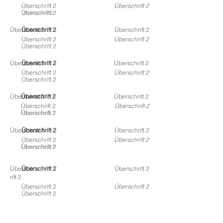
Überschrift 2
Überschrift 2
Überschrift 2
Überschrift 2
Überschrift 2
Überschrift 2
Überschrift 2
Überschrift 2
Überschrift 2
Überschrift 2
Überschrift 2
Überschrift 2
Überschrift 2
Überschrift 2
Überschrift 2
Überschrift 2
Überschrift 2
Überschrift 2
Überschrift 2
Überschrift 2
Überschrift 2
Überschrift 2
Überschrift 2
Überschrift 2
Überschrift 2
Überschrift 2
Überschrift 2
Überschrift 2
Überschrift 2
Überschrift 2
Überschrift 2
Überschrift 2
Übersch
Überschrift 2
Überschrift 2
rift 2
Überschrift 2
Überschrift 2
Überschrift 2
Überschrift 2