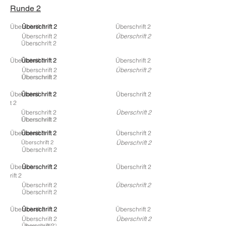
Runde 2
Überschrift 2
Überschrift 2
Überschrift 2
Überschrift 2
Überschrift 2
Überschrift 2
Überschrift 2
Überschrift 2
Überschrift 2
Überschrift 2
Überschrift 2
Überschrift 2
Überschrift 2
Überschrift 2
Überschrif
Überschrift 2
Überschrift 2
t 2
Überschrift 2
Überschrift 2
Überschrift 2
Überschrift 2
Überschrift 2
Überschrift 2
Überschrift 2
Überschrift 2
Überschrift 2
Überschrift 2
Überschrift 2
Übersch
Überschrift 2
Überschrift 2
rift 2
Überschrift 2
Überschrift 2
Überschrift 2
Überschrift 2
Überschrift 2
Überschrift 2
Überschrift 2
Überschrift 2
Überschrift 2
Überschrift 2
Überschrift 2