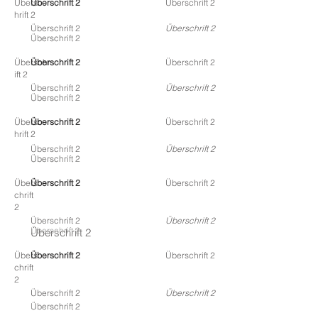
Übersc
Überschrift 2
Überschrift 2
hrift 2
Überschrift 2
Überschrift 2
Überschrift 2
Überschrift 2
Überschr
Überschrift 2
Überschrift 2
ift 2
Überschrift 2
Überschrift 2
Überschrift 2
Überschrift 2
Übersc
Überschrift 2
Überschrift 2
hrift 2
Überschrift 2
Überschrift 2
Überschrift 2
Überschrift 2
Übers
Überschrift 2
Überschrift 2
chrift
2
Überschrift 2
Überschrift 2
Überschrift 2
Überschrift 2
Übers
Überschrift 2
Überschrift 2
chrift
2
Überschrift 2
Überschrift 2
Überschrift 2
Überschrift 2